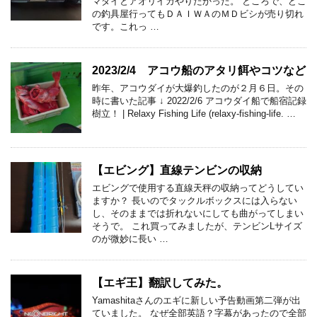
マダイとアオリイカやりたかった。 ところで、どこ
の釣具屋行ってもＤＡＩＷＡのＭＤビシが売り切れ
です。これっ …
2023/2/4 アコウ船のアタリ餌やコツなど
昨年、アコウダイが大爆釣したのが２月６日。その
時に書いた記事 ↓ 2022/2/6 アコウダイ船で船宿記録
樹立！ | Relaxy Fishing Life (relaxy-fishing-life. …
【エビング】直線テンビンの収納
エビングで使用する直線天秤の収納ってどうしてい
ますか？ 長いのでタックルボックスには入らない
し、そのままでは折れないにしても曲がってしまい
そうで。 これ買ってみましたが、テンビンLサイズ
のが微妙に長い …
【エギ王】翻訳してみた。
Yamashitaさんのエギに新しい予告動画第二弾が出
ていました。 なぜ全部英語？字幕があったので全部