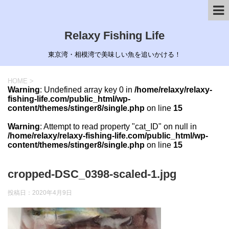
Relaxy Fishing Life
東京湾・相模湾で美味しい魚を追いかける！
HOME
>
Warning
: Undefined array key 0 in
/home/relaxy/relaxy-
fishing-life.com/public_html/wp-
content/themes/stinger8/single.php
on line
15
Warning
: Attempt to read property "cat_ID" on null in
/home/relaxy/relaxy-fishing-life.com/public_html/wp-
content/themes/stinger8/single.php
on line
15
cropped-DSC_0398-scaled-1.jpg
投稿日：
2020年4月9日