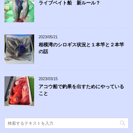
ライブベイト船 新ルール？
2023/05/21
相模湾のシロギス状況と１本竿と２本竿
の話
2023/03/15
アコウ船で釣果を出すためにやっている
こと