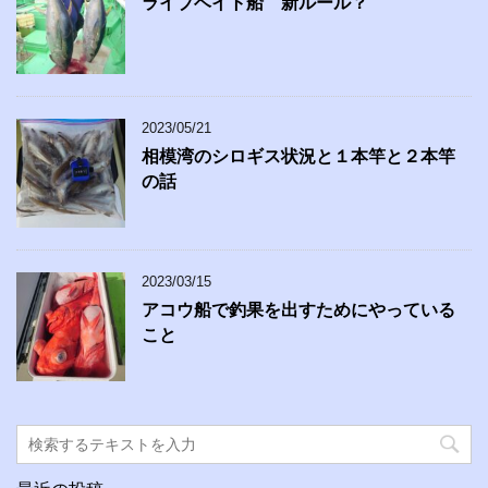
ライブベイト船 新ルール？
2023/05/21
相模湾のシロギス状況と１本竿と２本竿
の話
2023/03/15
アコウ船で釣果を出すためにやっている
こと