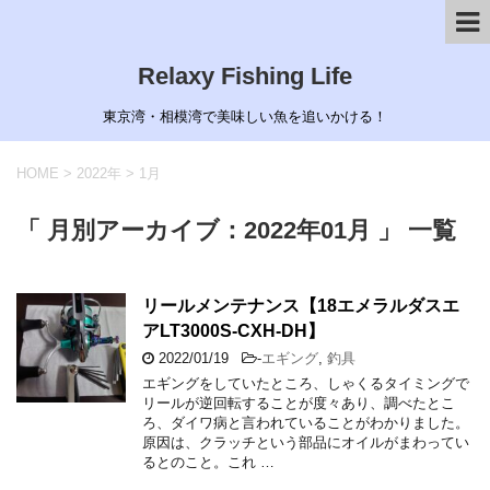
Relaxy Fishing Life
東京湾・相模湾で美味しい魚を追いかける！
HOME
>
2022年
>
1月
「 月別アーカイブ：2022年01月 」 一覧
リールメンテナンス【18エメラルダスエ
アLT3000S-CXH-DH】
2022/01/19
-
エギング
,
釣具
エギングをしていたところ、しゃくるタイミングで
リールが逆回転することが度々あり、調べたとこ
ろ、ダイワ病と言われていることがわかりました。
原因は、クラッチという部品にオイルがまわってい
るとのこと。これ …