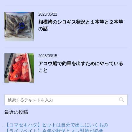
2023/05/21
相模湾のシロギス状況と１本竿と２本竿
の話
2023/03/15
アコウ船で釣果を出すためにやっている
こと
最近の投稿
【コマセキハダ】ヒットは自分で出しにいくもの
【ライブベイト】今年の状況とスレ対策が必要