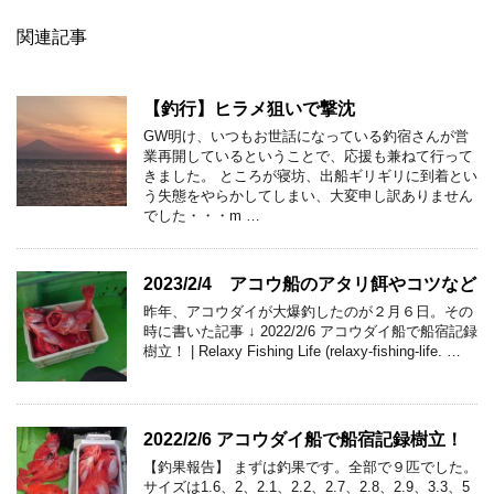
関連記事
【釣行】ヒラメ狙いで撃沈
GW明け、いつもお世話になっている釣宿さんが営
業再開しているということで、応援も兼ねて行って
きました。 ところが寝坊、出船ギリギリに到着とい
う失態をやらかしてしまい、大変申し訳ありません
でした・・・m …
2023/2/4 アコウ船のアタリ餌やコツなど
昨年、アコウダイが大爆釣したのが２月６日。その
時に書いた記事 ↓ 2022/2/6 アコウダイ船で船宿記録
樹立！ | Relaxy Fishing Life (relaxy-fishing-life. …
2022/2/6 アコウダイ船で船宿記録樹立！
【釣果報告】 まずは釣果です。全部で９匹でした。
サイズは1.6、2、2.1、2.2、2.7、2.8、2.9、3.3、5