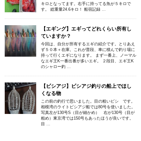
キロとなってます。右手に持ってる魚が５キロで
す。 総重量24.6キロ！ 船宿記録 …
【エギング】エギってどれくらい所有し
ていますか？
今回は、自分が所有するエギの紹介です。とりあえ
ず５０本＋在庫。これが普段、車に積んで釣り場に
持って行くエギになります。 まず一番上、ノーマル
なエギ王K一番出番が多いエギ。 ２段目、エギ王K
のシャロー釣 …
【ビシアジ】ビシアジ釣りの船上でほし
くなる物
この前の釣行で思いました。目の粗いビシ です。
相模湾のライトビシアジ船では80号を使いました。
写真左が130号S（目が細かめ） 右が130号（目が
粗め）東京湾では150号もあったほうが良いです。
目 …