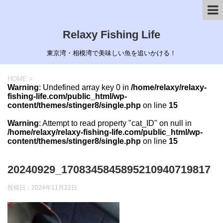
Relaxy Fishing Life
東京湾・相模湾で美味しい魚を追いかける！
HOME
>
Warning
: Undefined array key 0 in
/home/relaxy/relaxy-
fishing-life.com/public_html/wp-
content/themes/stinger8/single.php
on line
15
Warning
: Attempt to read property "cat_ID" on null in
/home/relaxy/relaxy-fishing-life.com/public_html/wp-
content/themes/stinger8/single.php
on line
15
20240929_1708345845895210940719817
投稿日：
2024年11月22日