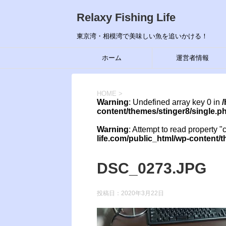
Relaxy Fishing Life
東京湾・相模湾で美味しい魚を追いかける！
ホーム
運営者情報
HOME
>
Warning
: Undefined array key 0 in
/
content/themes/stinger8/single.p
Warning
: Attempt to read property "
life.com/public_html/wp-content/
DSC_0273.JPG
投稿日：
2020年3月22日