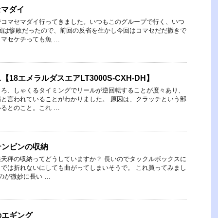
セマダイ
でコマセマダイ行ってきました。いつもこのグループで行く、いつ
回は惨敗だったので、前回の反省を生かし今回はコマセだだ撒きで
マセケチっても魚 …
18エメラルダスエアLT3000S-CXH-DH】
ころ、しゃくるタイミングでリールが逆回転することが度々あり、
と言われていることがわかりました。 原因は、クラッチという部
るとのこと。これ …
テンビンの収納
天秤の収納ってどうしていますか？ 長いのでタックルボックスに
では折れないにしても曲がってしまいそうで。 これ買ってみまし
のが微妙に長い …
のエギング