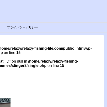
プライバシーポリシー
home/relaxy/relaxy-fishing-life.com/public_html/wp-
hp
on line
15
cat_ID" on null in
/home/relaxy/relaxy-fishing-
themes/stinger8/single.php
on line
15