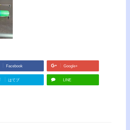
Facebook
Google+
!
はてブ
LINE