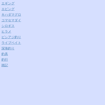
エギング
エビング
キハダマグロ
コマセマダイ
シロギス
ヒラメ
ビシアジ釣り
ライブベイト
深海釣り
釣具
釣行
雑記