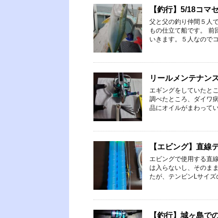
【釣行】5/18コマ
父と父の釣り仲間５人
もの仕立て船です。 前
いきます。５人なのでコ
リールメンテナンス【
エギングをしていたと
調べたところ、ダイワ病
品にオイルがまわってい
【エビング】直線
エビングで使用する直線
は入らないし、そのまま
たが、テンビンLサイズ
【釣行】城ヶ島で