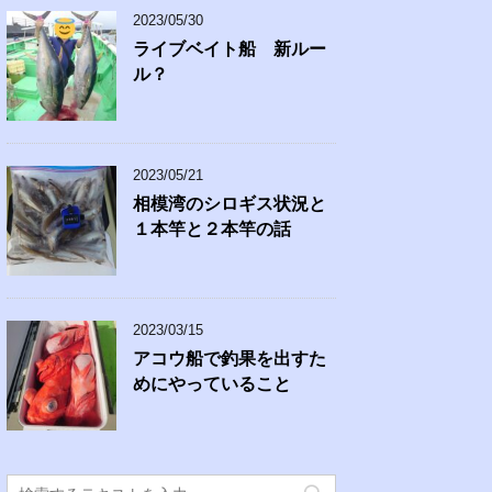
2023/05/30
ライブベイト船 新ルー
ル？
2023/05/21
相模湾のシロギス状況と
１本竿と２本竿の話
2023/03/15
アコウ船で釣果を出すた
めにやっていること