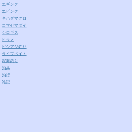
エギング
エビング
キハダマグロ
コマセマダイ
シロギス
ヒラメ
ビシアジ釣り
ライブベイト
深海釣り
釣具
釣行
雑記