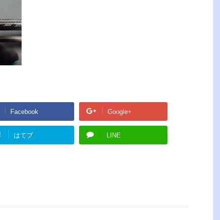
Facebook
Google+
!
はてブ
LINE