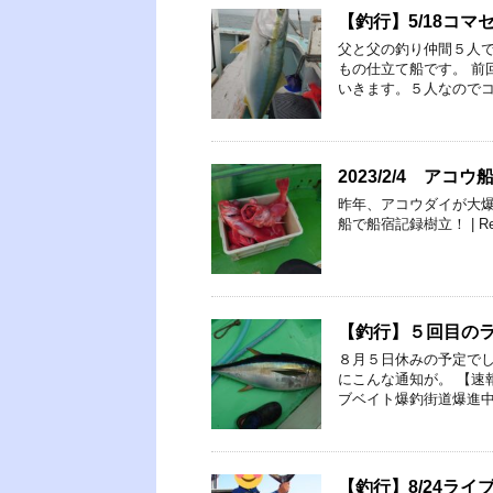
【釣行】5/18コマ
父と父の釣り仲間５人
もの仕立て船です。 前
いきます。５人なのでコ
2023/2/4 ア
昨年、アコウダイが大爆釣
船で船宿記録樹立！ | Relaxy Fi
【釣行】５回目の
８月５日休みの予定で
にこんな通知が。 【速
ブベイト爆釣街道爆進中!ht
【釣行】8/24ライ