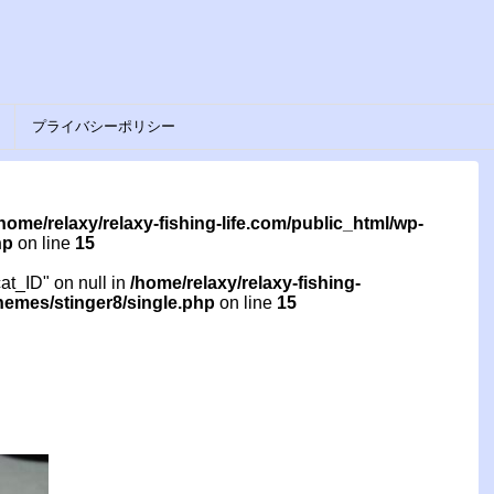
プライバシーポリシー
home/relaxy/relaxy-fishing-life.com/public_html/wp-
hp
on line
15
cat_ID" on null in
/home/relaxy/relaxy-fishing-
themes/stinger8/single.php
on line
15