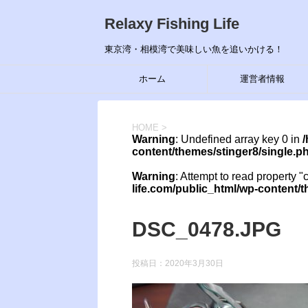
Relaxy Fishing Life
東京湾・相模湾で美味しい魚を追いかける！
ホーム
運営者情報
HOME
>
Warning
: Undefined array key 0 in
/
content/themes/stinger8/single.p
Warning
: Attempt to read property "
life.com/public_html/wp-content/
DSC_0478.JPG
投稿日：
2020年3月30日