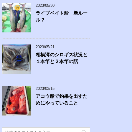
2023/05/30
ライブベイト船 新ルー
ル？
2023/05/21
相模湾のシロギス状況と
１本竿と２本竿の話
2023/03/15
アコウ船で釣果を出すた
めにやっていること