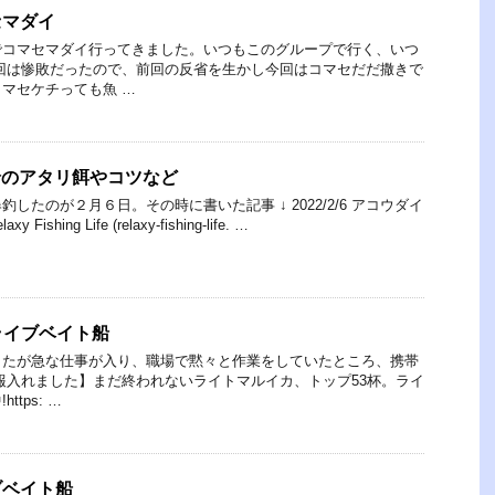
セマダイ
でコマセマダイ行ってきました。いつもこのグループで行く、いつ
回は惨敗だったので、前回の反省を生かし今回はコマセだだ撒きで
マセケチっても魚 …
コウ船のアタリ餌やコツなど
したのが２月６日。その時に書いた記事 ↓ 2022/2/6 アコウダイ
shing Life (relaxy-fishing-life. …
ライブベイト船
したが急な仕事が入り、職場で黙々と作業をしていたところ、携帯
報入れました】まだ終われないライトマルイカ、トップ53杯。ライ
tps: …
ブベイト船