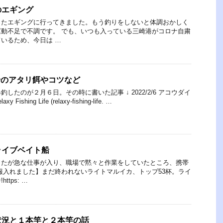
のエギング
ったエギングに行ってきました。もう釣りをしないと体調おかしく
動不足で不調です。 でも、いつも入っている三崎港がコロナ自粛
いるため、今日は …
コウ船のアタリ餌やコツなど
したのが２月６日。その時に書いた記事 ↓ 2022/2/6 アコウダイ
shing Life (relaxy-fishing-life. …
ライブベイト船
したが急な仕事が入り、職場で黙々と作業をしていたところ、携帯
報入れました】まだ終われないライトマルイカ、トップ53杯。ライ
tps: …
状況と１本竿と２本竿の話