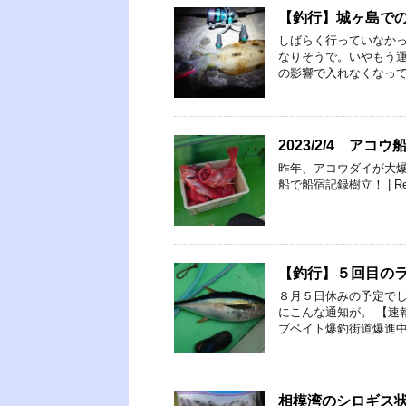
【釣行】城ヶ島で
しばらく行っていなか
なりそうで。いやもう運
の影響で入れなくなって
2023/2/4 ア
昨年、アコウダイが大爆釣
船で船宿記録樹立！ | Relaxy Fi
【釣行】５回目の
８月５日休みの予定で
にこんな通知が。 【速
ブベイト爆釣街道爆進中!ht
相模湾のシロギス