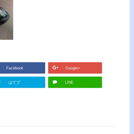
Facebook
Google+
!
はてブ
LINE