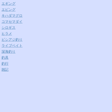
エギング
エビング
キハダマグロ
コマセマダイ
シロギス
ヒラメ
ビシアジ釣り
ライブベイト
深海釣り
釣具
釣行
雑記