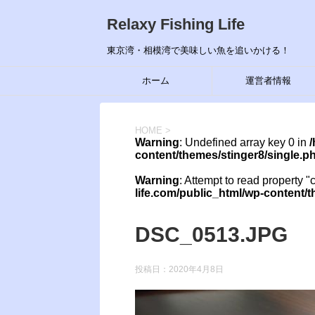
Relaxy Fishing Life
東京湾・相模湾で美味しい魚を追いかける！
ホーム
運営者情報
HOME
>
Warning
: Undefined array key 0 in
/
content/themes/stinger8/single.p
Warning
: Attempt to read property "
life.com/public_html/wp-content/
DSC_0513.JPG
投稿日：
2020年4月8日