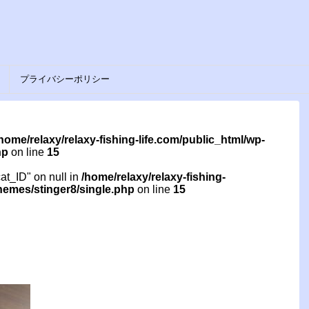
プライバシーポリシー
home/relaxy/relaxy-fishing-life.com/public_html/wp-
hp
on line
15
cat_ID" on null in
/home/relaxy/relaxy-fishing-
themes/stinger8/single.php
on line
15