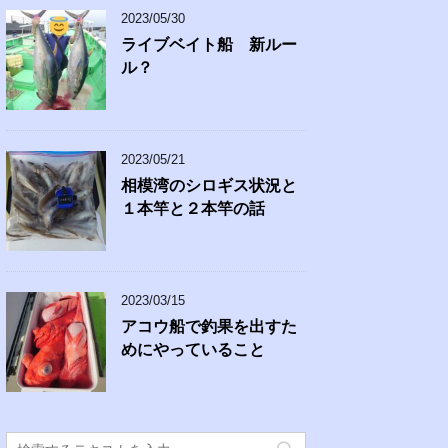
2023/05/30
ライブベイト船 新ルー
ル？
2023/05/21
相模湾のシロギス状況と
１本竿と２本竿の話
2023/03/15
アコウ船で釣果を出すた
めにやっていること