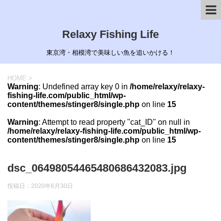
Relaxy Fishing Life
東京湾・相模湾で美味しい魚を追いかける！
HOME
>
Warning
: Undefined array key 0 in
/home/relaxy/relaxy-
fishing-life.com/public_html/wp-
content/themes/stinger8/single.php
on line
15
Warning
: Attempt to read property "cat_ID" on null in
/home/relaxy/relaxy-fishing-life.com/public_html/wp-
content/themes/stinger8/single.php
on line
15
dsc_06498054465480686432083.jpg
投稿日：
2020年6月30日