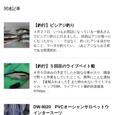
関連記事
【釣行】ビシアジ釣り
３月２７日、いつもお世話になっている一俊丸さん
でビシアジ釣りに行きました。 目的はアジが食べた
くなったから・・・ではなく、釣ったアジを泳がせ
ること。マハタが釣りたい。（あとアジならお土産
である程度釣れ …
【釣行】５回目のライブベイト船
８月５日休みの予定でしたが急な仕事が入り、職場
で黙々と作業をしていたところ、携帯にこんな通知
が。 【速報入れました】まだ終われないライトマル
イカ、トップ53杯。ライブベイト爆釣街道爆進
中!https: …
DW-9020 PVCオーシャンサロペットウ
インタースーツ