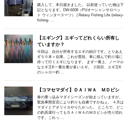
購入して、本日届きました。 以前使っていた物は下
記となります。DW-6008（PUオーシャンサロペッ
ト ウィンタースーツ） | Relaxy Fishing Life (relaxy-
fishing- …
【エギング】エギってどれくらい所有し
ていますか？
今回は、自分が所有するエギの紹介です。とりあえ
ず５０本＋在庫。これが普段、車に積んで釣り場に
持って行くエギになります。 まず一番上、ノーマル
なエギ王K一番出番が多いエギ。 ２段目、エギ王K
のシャロー釣 …
【コマセマダイ】ＤＡＩＷＡ ＭＤビシ
春の乗っ込みマダイシーズンが始まっていますが、
緊急事態宣言により釣りも自粛ですかねぇ。 ４月は
マダイとアオリイカやりたかった。 ところで、どこ
の釣具屋行ってもＤＡＩＷＡのＭＤビシが売り切れ
です。これっ …