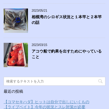
2023/05/21
相模湾のシロギス状況と１本竿と２本竿
の話
2023/03/15
アコウ船で釣果を出すためにやっている
こと
最近の投稿
【コマセキハダ】ヒットは自分で出しにいくもの
【ライブベイト】今年の状況とスレ対策が必要