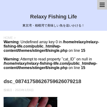
Relaxy Fishing Life
東京湾・相模湾で美味しい魚を追いかける！
HOME
>
Warning
: Undefined array key 0 in
/home/relaxy/relaxy-
fishing-life.com/public_html/wp-
content/themes/stinger8/single.php
on line
15
Warning
: Attempt to read property "cat_ID" on null in
/home/relaxy/relaxy-fishing-life.com/public_html/wp-
content/themes/stinger8/single.php
on line
15
dsc_08741758626759626079218
投稿日：
2023年3月6日