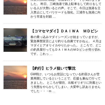
した。 昨日、三崎漁港で路上駐車をして釣りをして
いる人が大勢いるとの声。そこで、今日は漁港を立
入禁止にしてバリケードも強化。三浦市も漁港に向
かう市道を封鎖 …
【コマセマダイ】ＤＡＩＷＡ ＭＤビシ
春の乗っ込みマダイシーズンが始まっていますが、
緊急事態宣言により釣りも自粛ですかねぇ。 ４月は
マダイとアオリイカやりたかった。 ところで、どこ
の釣具屋行ってもＤＡＩＷＡのＭＤビシが売り切れ
です。これっ …
【釣行】ヒラメ狙いで撃沈
GW明け、いつもお世話になっている釣宿さんが営
業再開しているということで、応援も兼ねて行って
きました。 ところが寝坊、出船ギリギリに到着とい
う失態をやらかしてしまい、大変申し訳ありません
でした・・・m …