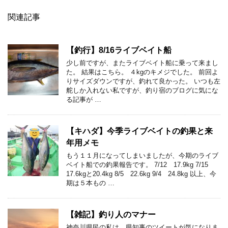
関連記事
【釣行】8/16ライブベイト船
少し前ですが、またライブベイト船に乗って来まし
た。 結果はこちら。 ４kgのキメジでした。 前回よ
りサイズダウンですが、釣れて良かった。 いつも左
舵しか入れない私ですが、釣り宿のブログに気にな
る記事が …
【キハダ】今季ライブベイトの釣果と来
年用メモ
もう１１月になってしまいましたが、今期のライブ
ベイト船での釣果報告です。 7/12 17.9kg 7/15
17.6kgと20.4kg 8/5 22.6kg 9/4 24.8kg 以上、今
期は５本もの …
【雑記】釣り人のマナー
神奈川県民の私は、県知事のツイートが気になりま