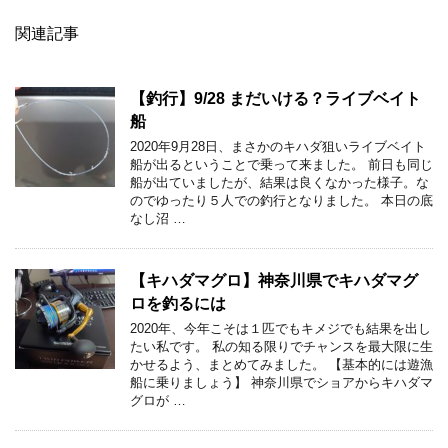
関連記事
【釣行】9/28 まだいける？ライブベイト
船
2020年9月28日、まさかのキハダ狙いライブベイト
船が出るということで乗って来ました。 前日も同じ
船が出ていましたが、結果は良くなかった様子。な
のでゆったり５人での釣行となりました。 本日の底
なし沼 …
【キハダマグロ】神奈川県でキハダマグ
ロを釣るには
2020年、今年こそは１匹でもキメジでも結果を出し
たい私です。 私の知る限りでチャンスを最大限に生
かせるよう、まとめてみました。 【基本的には遊漁
船に乗りましょう】 神奈川県でショアからキハダマ
グロが …