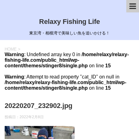
Relaxy Fishing Life
東京湾・相模湾で美味しい魚を追いかける！
HOME
>
Warning
: Undefined array key 0 in
/home/relaxy/relaxy-
fishing-life.com/public_html/wp-
content/themes/stinger8/single.php
on line
15
Warning
: Attempt to read property "cat_ID" on null in
/home/relaxy/relaxy-fishing-life.com/public_html/wp-
content/themes/stinger8/single.php
on line
15
20220207_232902.jpg
投稿日：
2022年2月8日