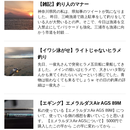
【雑記】釣り人のマナー
神奈川県民の私は、県知事のツイートが気になりま
した。 昨日、三崎漁港で路上駐車をして釣りをして
いる人が大勢いるとの声。そこで、今日は漁港を立
入禁止にしてバリケードも強化。三浦市も漁港に向
かう市道を封鎖 …
【イワシ泳がせ】ライトじゃないヒラメ
釣り
先日、一俊丸さんで突発ヒラメ五目船に乗船してき
ました。 メインの狙いはヒラメで、大きいハタ類な
んかも来てくれたらいいなーという感じでした。青
物は狙わなくても来るでしょうｗ その日の釣果の詳
細は一俊丸さ …
【エギング】エメラルダスAir AGS 89M
私の使っている【エメラルダスAir AGS 89M】につ
いて、使っている側の感想を書いていこうと思いま
す。 【エメラルダスAir AGSについて】 5000円で
購入したこの竿から この竿に変わってから …