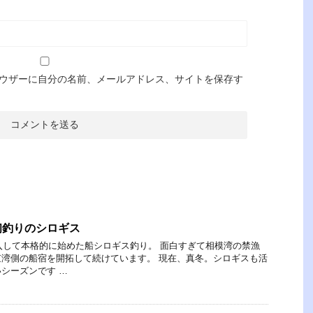
ウザーに自分の名前、メールアドレス、サイトを保存す
初釣りのシロギス
購入して本格的に始めた船シロギス釣り。 面白すぎて相模湾の禁漁
湾側の船宿を開拓して続けています。 現在、真冬。シロギスも活
シーズンです …