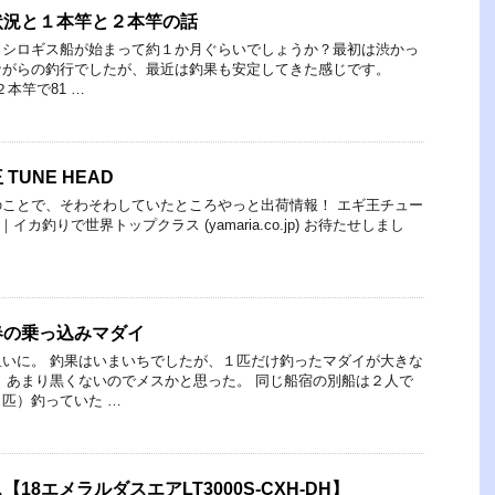
状況と１本竿と２本竿の話
らシロギス船が始まって約１か月ぐらいでしょうか？最初は渋かっ
ながらの釣行でしたが、最近は釣果も安定してきた感じです。
は２本竿で81 …
TUNE HEAD
ことで、そわそわしていたところやっと出荷情報！ エギ王チュー
｜イカ釣りで世界トップクラス (yamaria.co.jp) お待たせしまし
春の乗っ込みマダイ
いに。 釣果はいまいちでしたが、１匹だけ釣ったマダイが大きな
 あまり黒くないのでメスかと思った。 同じ船宿の別船は２人で
匹）釣っていた …
18エメラルダスエアLT3000S-CXH-DH】