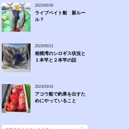
2023/05/30
ライブベイト船 新ルー
ル？
2023/05/21
相模湾のシロギス状況と
１本竿と２本竿の話
2023/03/15
アコウ船で釣果を出すた
めにやっていること