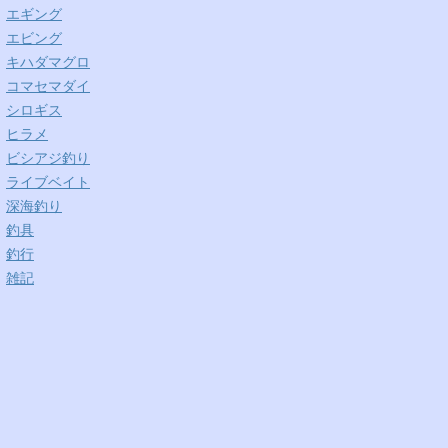
エギング
エビング
キハダマグロ
コマセマダイ
シロギス
ヒラメ
ビシアジ釣り
ライブベイト
深海釣り
釣具
釣行
雑記