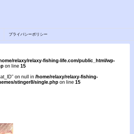
プライバシーポリシー
home/relaxy/relaxy-fishing-life.com/public_html/wp-
hp
on line
15
cat_ID" on null in
/home/relaxy/relaxy-fishing-
themes/stinger8/single.php
on line
15