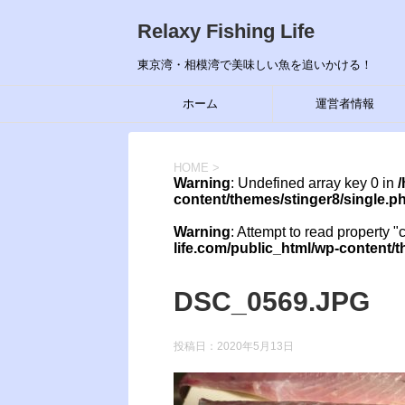
Relaxy Fishing Life
東京湾・相模湾で美味しい魚を追いかける！
ホーム
運営者情報
HOME
>
Warning
: Undefined array key 0 in
/
content/themes/stinger8/single.p
Warning
: Attempt to read property "
life.com/public_html/wp-content/
DSC_0569.JPG
投稿日：
2020年5月13日