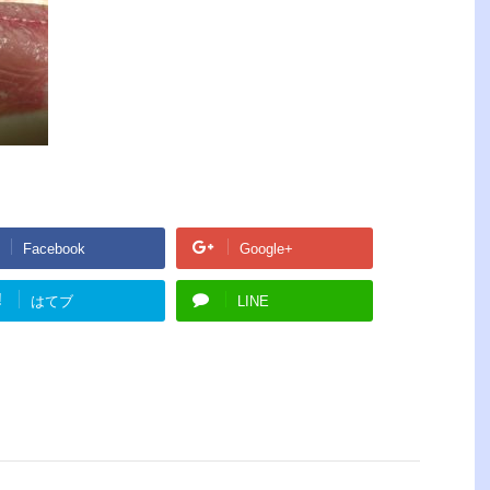
Facebook
Google+
!
はてブ
LINE