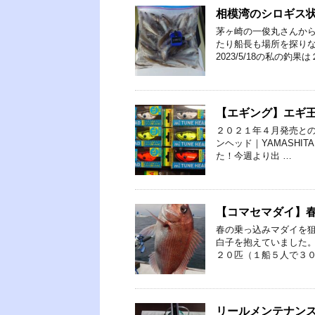
相模湾のシロギス
茅ヶ崎の一俊丸さんか
たり船長も場所を探り
2023/5/18の私の釣果
【エギング】エギ王 
２０２１年４月発売との
ンヘッド｜YAMASHITA
た！今週より出 …
【コマセマダイ】
春の乗っ込みマダイを狙
白子を抱えていました。
２０匹（１船５人で３０
リールメンテナンス【