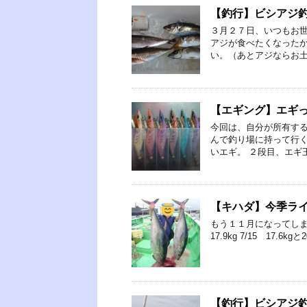
【釣行】ビシアジ
３月２７日、いつもお世
アジが食べたくなった
い。（あとアジならお土
【エギング】エギ
今回は、自分が所有す
んで釣り場に持って行く
いエギ。 ２段目、エギ
【キハダ】今季ラ
もう１１月になってしま
17.9kg 7/15 17.6k
【釣行】ビシアジ