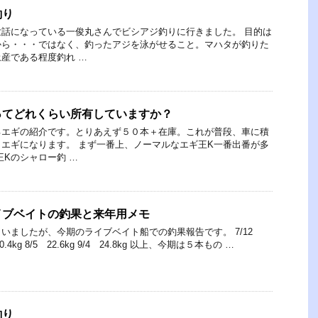
釣り
話になっている一俊丸さんでビシアジ釣りに行きました。 目的は
から・・・ではなく、釣ったアジを泳がせること。マハタが釣りた
産である程度釣れ …
ってどれくらい所有していますか？
るエギの紹介です。とりあえず５０本＋在庫。これが普段、車に積
エギになります。 まず一番上、ノーマルなエギ王K一番出番が多
王Kのシャロー釣 …
イブベイトの釣果と来年用メモ
いましたが、今期のライブベイト船での釣果報告です。 7/12
gと20.4kg 8/5 22.6kg 9/4 24.8kg 以上、今期は５本もの …
釣り