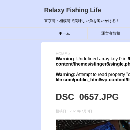
Relaxy Fishing Life
東京湾・相模湾で美味しい魚を追いかける！
ホーム
運営者情報
HOME
>
Warning
: Undefined array key 0 in
/
content/themes/stinger8/single.p
Warning
: Attempt to read property "
life.com/public_html/wp-content/
DSC_0657.JPG
投稿日：
2020年7月8日