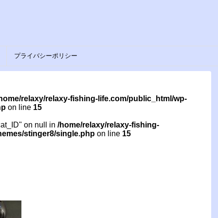
プライバシーポリシー
home/relaxy/relaxy-fishing-life.com/public_html/wp-
hp
on line
15
cat_ID" on null in
/home/relaxy/relaxy-fishing-
themes/stinger8/single.php
on line
15