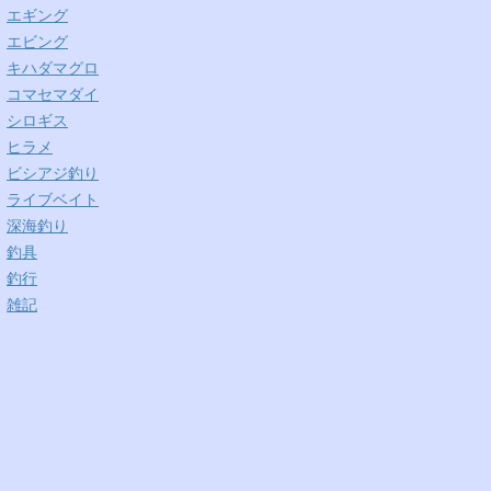
エギング
エビング
キハダマグロ
コマセマダイ
シロギス
ヒラメ
ビシアジ釣り
ライブベイト
深海釣り
釣具
釣行
雑記