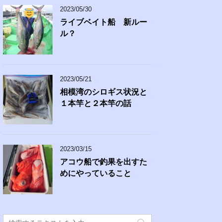
2023/05/30
ライブベイト船 新ルー
ル？
2023/05/21
相模湾のシロギス状況と
１本竿と２本竿の話
2023/03/15
アコウ船で釣果を出すた
めにやっていること