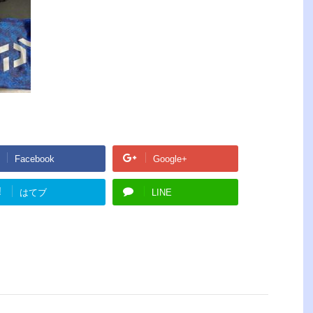
Facebook
Google+
!
はてブ
LINE