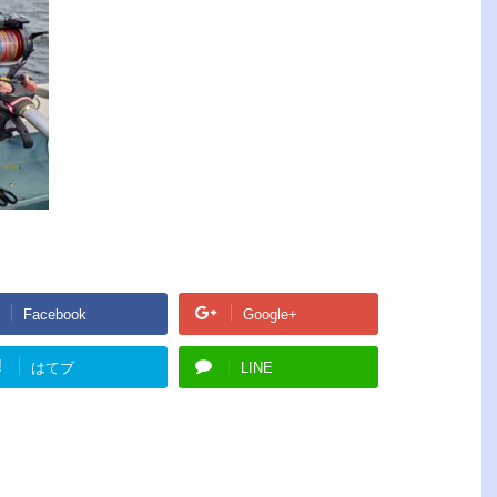
Facebook
Google+
!
はてブ
LINE