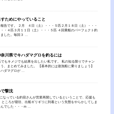
出すためにやっていること
報告です。 ２月 ４日（土）・・・５匹２月１８日（土）・・・
・・４匹３月１１日（土）・・・５匹 ４回乗船のパーフェクト釣
ました。毎回３ …
神奈川県でキハダマグロを釣るには
１匹でもキメジでも結果を出したい私です。 私の知る限りでチャン
う、まとめてみました。 【基本的には遊漁船に乗りましょう】
ハダマグロが …
いで撃沈
話になっている釣宿さんが営業再開しているということで、応援も
 ところが寝坊、出船ギリギリに到着という失態をやらかしてしま
んでした・・・m …