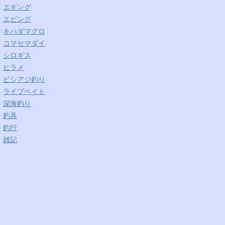
エギング
エビング
キハダマグロ
コマセマダイ
シロギス
ヒラメ
ビシアジ釣り
ライブベイト
深海釣り
釣具
釣行
雑記