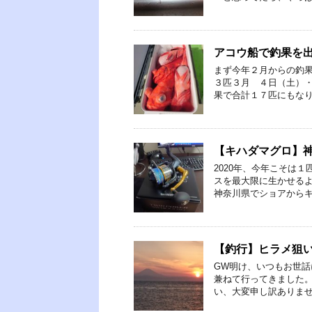
アコウ船で釣果を
まず今年２月からの釣果
３匹３月 ４日（土）・
果で合計１７匹にもなり
【キハダマグロ】
2020年、今年こそは
スを最大限に生かせるよ
神奈川県でショアからキ
【釣行】ヒラメ狙
GW明け、いつもお世
兼ねて行ってきました。
い、大変申し訳ありませ