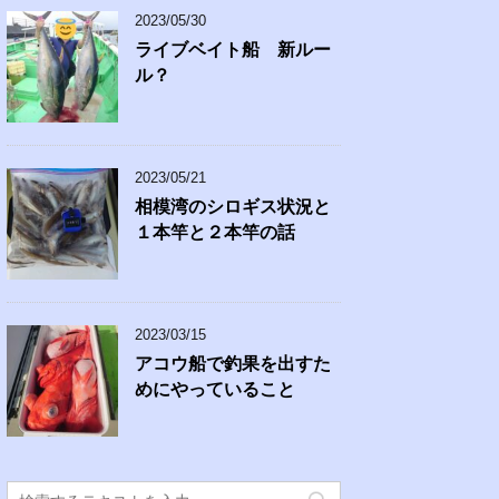
2023/05/30
ライブベイト船 新ルー
ル？
2023/05/21
相模湾のシロギス状況と
１本竿と２本竿の話
2023/03/15
アコウ船で釣果を出すた
めにやっていること