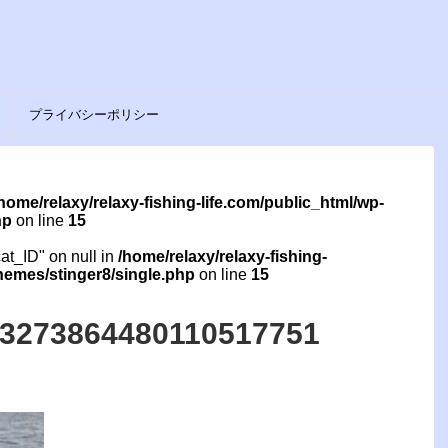
プライバシーポリシー
home/relaxy/relaxy-fishing-life.com/public_html/wp-
hp
on line
15
cat_ID" on null in
/home/relaxy/relaxy-fishing-
themes/stinger8/single.php
on line
15
3273864480110517751