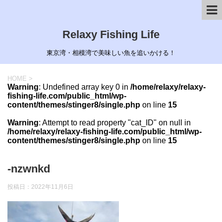
Relaxy Fishing Life
東京湾・相模湾で美味しい魚を追いかける！
HOME
>
Warning
: Undefined array key 0 in
/home/relaxy/relaxy-
fishing-life.com/public_html/wp-
content/themes/stinger8/single.php
on line
15
Warning
: Attempt to read property "cat_ID" on null in
/home/relaxy/relaxy-fishing-life.com/public_html/wp-
content/themes/stinger8/single.php
on line
15
-nzwnkd
投稿日：
2022年11月6日