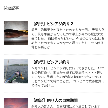
関連記事
【釣行】ビシアジ釣り２
前回、強風早上がりだったのでもう一回。 天気も良
く、風も午後からだったので早上がりの心配は大丈
夫でした。 前回使ったビシも、今日のコマセはゆる
めだったので大丈夫かなーと思ってたら、やっぱり
骨とか鱗とか …
【釣行】ビシアジ釣り
５月２９日、ビシアジ釣りに行ってきました。 いつ
もの釣行通り、前日から寝ずに鴨居港へ・・・開い
ていない。到着したのがAM３時前だったのでちょ
っとコンビニで待つことに。 コンビニで飲み物買っ
て待ってたけ …
【雑記】釣り人の自粛期間
釣り人の皆さん、自粛期間はどう過ごしています