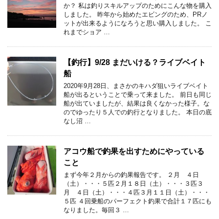
か？ 私は釣りスキルアップのためにこんな物を購入
しました。 昨年から始めたエビングのため、PRノ
ットが出来るようになろうと思い購入しました。 こ
れまでショア …
【釣行】9/28 まだいける？ライブベイト
船
2020年9月28日、まさかのキハダ狙いライブベイト
船が出るということで乗って来ました。 前日も同じ
船が出ていましたが、結果は良くなかった様子。な
のでゆったり５人での釣行となりました。 本日の底
なし沼 …
アコウ船で釣果を出すためにやっている
こと
まず今年２月からの釣果報告です。 ２月 ４日
（土）・・・５匹２月１８日（土）・・・３匹３
月 ４日（土）・・・４匹３月１１日（土）・・・
５匹 ４回乗船のパーフェクト釣果で合計１７匹にも
なりました。毎回３ …